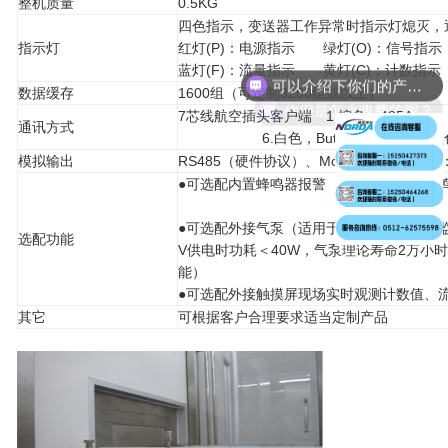
整机质量
0.5KG
四色指示，变送器工作异常时指示灯熄灭，
指示灯
红灯(P)：电源指示 绿灯(O)：信号指示
可以介绍下你们的产品么？
蓝灯(F)：流量指示 黄灯(C)：计数指示
数据缓存
1600组（可定制3200组或以上）
你们是怎么收费的呢？
7芯线航空插头客户端 1.棕色，485A 2
通讯方式
6.白色，Butter-+12.6V 7.黑
模拟输出
RS485（硬件协议）、Modbus（软件协议
●可选配内置蜂鸣器报警（在上位机设置蜂
●可选配外接气泵（适用于点数较少的单点监
选配功能
V供电时功耗＜40W，气泵理论寿命2万小时
能）
●可选配外接触摸屏现场实时观测计数值、
其它
可根据客户合理要求适当定制产品