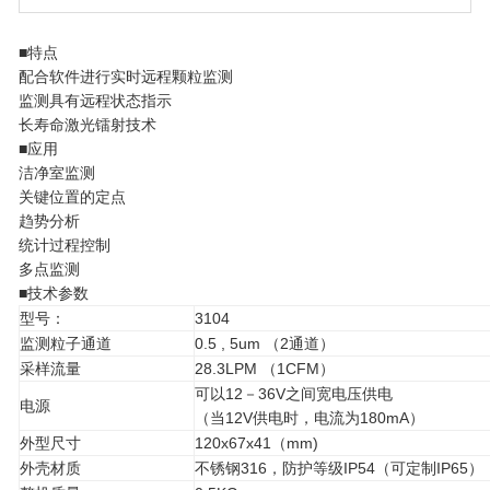
■特点
配合软件进行实时远程颗粒监测
监测具有远程状态指示
长寿命激光镭射技术
■应用
洁净室监测
关键位置的定点
趋势分析
统计过程控制
多点监测
■技术参数
型号：
3104
监测粒子通道
0.5 , 5um （2通道）
采样流量
28.3LPM （1CFM）
可以12－36V之间宽电压供电
电源
（当12V供电时，电流为180mA）
外型尺寸
120x67x41（mm)
外壳材质
不锈钢316，防护等级IP54（可定制IP65）