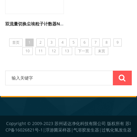
双流量切换尘埃粒子计数器ND-9103
首页
1
2
3
4
5
6
7
8
9
10
11
12
13
下一页
末页
Copyright © 2009-2023 苏州诺达净化科技有限公司 版权所有
苏I
CP备16026821号-1
|
浮游菌采样器
|
气溶胶发生器
|
过氧化氢发生器